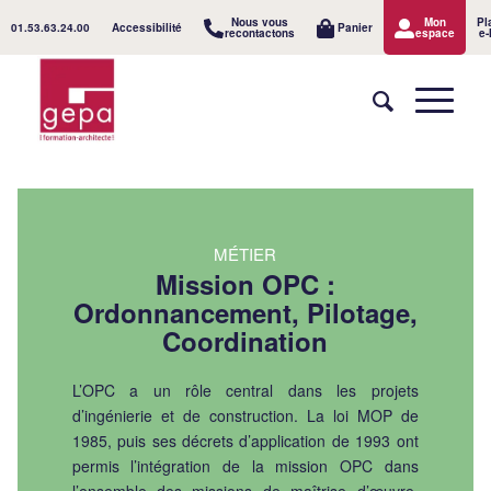
Nous vous
Mon
Pl
01.53.63.24.00
Accessibilité
Panier
recontactons
espace
e-
MÉTIER
Mission OPC :
Ordonnancement, Pilotage,
Coordination
L’OPC a un rôle central dans les projets
d’ingénierie et de construction. La loi MOP de
1985, puis ses décrets d’application de 1993 ont
permis l’intégration de la mission OPC dans