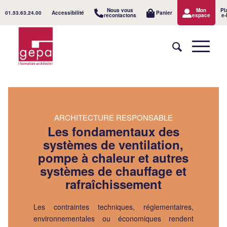
Nous vous
Mon
Pl
01.53.63.24.00
Accessibilité
Panier
recontactons
espace
e-
ARCHITECTURE RESPONSABLE
Les fondamentaux des
systèmes de ventilation,
pompe à chaleur et autres
systèmes de chauffage et
rafraîchissement
Les contraintes techniques, réglementaires,
environnementales ou économiques rendent