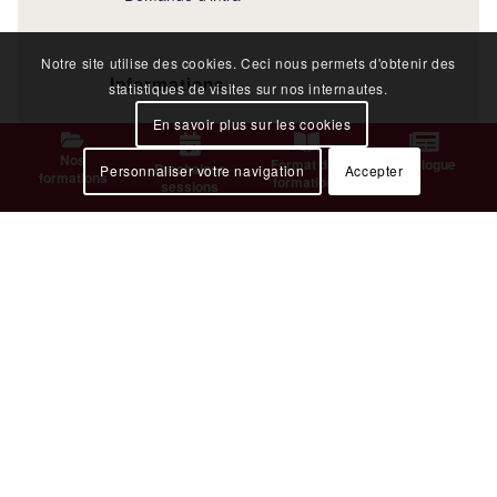
Notre site utilise des cookies. Ceci nous permets d'obtenir des
Informations
statistiques de visites sur nos internautes.
En savoir plus sur les cookies
Financement
Nos
Format des
Catalogue
Prochaines
Personnaliser votre navigation
Accepter
FAQ
formations
formations
sessions
Conditions générales de ventes
Accessibilité
Lieux de formation
Paris
Lyon
Amiens
Lille