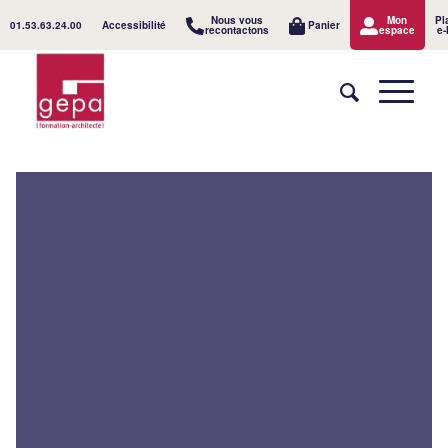
Nous vous
Mon
Pl
01.53.63.24.00
Accessibilité
Panier
recontactons
espace
e-