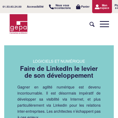
Nous vous
Mon
Pl
01.53.63.24.00
Accessibilité
Panier
recontactons
espace
e-
LOGICIELS ET NUMÉRIQUE
Faire de LinkedIn le levier
de son développement
Gagner en agilité numérique est devenu
incontournable. Il est désormais impératif de
développer sa visibilité via Internet, et plus
particulièrement via Linkedin pour les relations
inter-entreprises. Les architectes n’échappent pas
à ces enjeux.