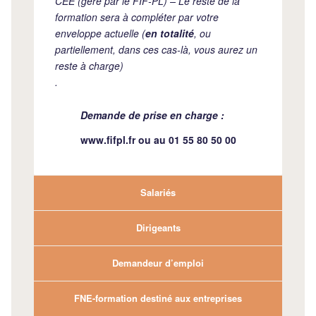
CEE (géré par le FIF-PL) – Le reste de la
formation sera à compléter par votre
enveloppe actuelle (
en totalité
, ou
partiellement, dans ces cas-là, vous aurez un
reste à charge)
.
Demande de prise en charge :
www.fifpl.fr
ou au 01 55 80 50 00
Salariés
Dirigeants
Demandeur d’emploi
FNE-formation destiné aux entreprises