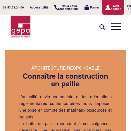
Nous vous
Mon
Pl
01.53.63.24.00
Accessibilité
Panier
recontactons
espace
e-
ARCHITECTURE RESPONSABLE
Connaître la construction
en paille
L’actualité environnementale et les orientations
réglementaires contemporaines nous imposent
une prise en compte des matériaux biosourcés et
isolants.
La botte de paille répondant à ces exigences,
nécessite une adaptation des pratiques des