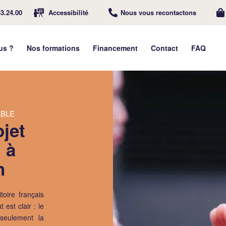
63.24.00
Accessibilité
Nous vous recontactons
us ?
Nos formations
Financement
Contact
FAQ
BLE
ojet
 à
n
toire français
est clair : le
seulement la