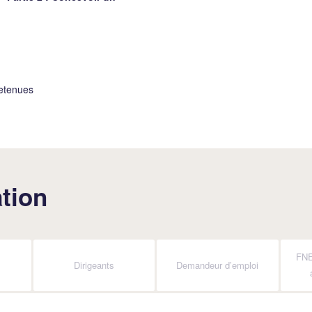
retenues
tion
FNE
Dirigeants
Demandeur d’emploi