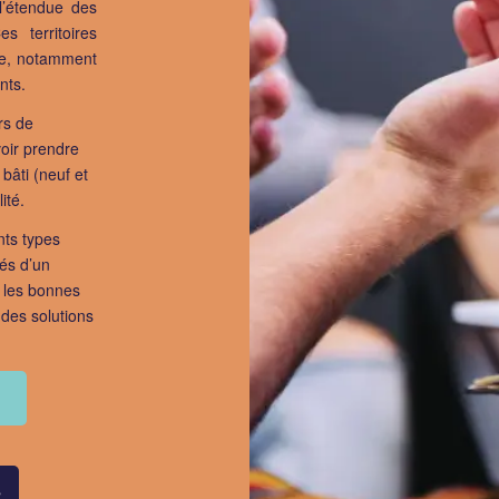
l’étendue des
s territoires
ère, notamment
nts.
rs de
oir prendre
bâti (neuf et
ité.
ents types
tés d’un
r les bonnes
 des solutions
s