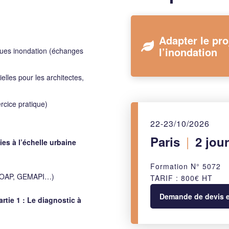
Adapter le pro
l’inondation
isques inondation (échanges
lles pour les architectes,
rcice pratique)
22-23/10/2026
|
Paris
2 jour
es à l’échelle urbaine
Formation N° 5072
I, OAP, GEMAPI…)
TARIF : 800€ HT
Demande de devis et
rtie 1 : Le diagnostic à