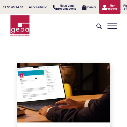
Nous vous
Mon
Pl
01.53.63.24.00
Accessibilité
Panier
recontactons
espace
e-