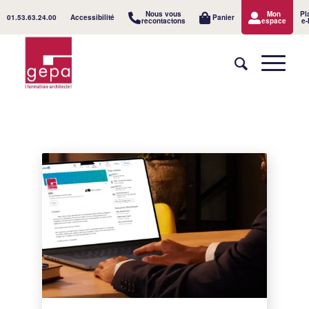
Nous vous
Mon
Pl
01.53.63.24.00
Accessibilité
Panier
recontactons
espace
e-