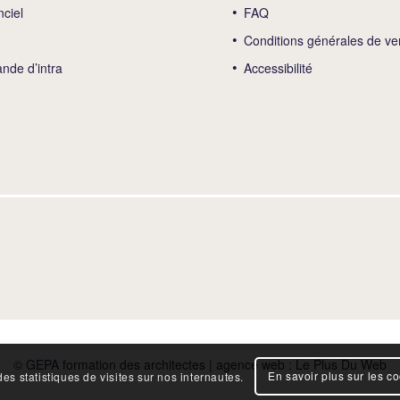
nciel
FAQ
Conditions générales de ve
de d’intra
Accessibilité
© GEPA formation des architectes | agence web :
Le Plus Du Web
En savoir plus sur les c
es statistiques de visites sur nos internautes.