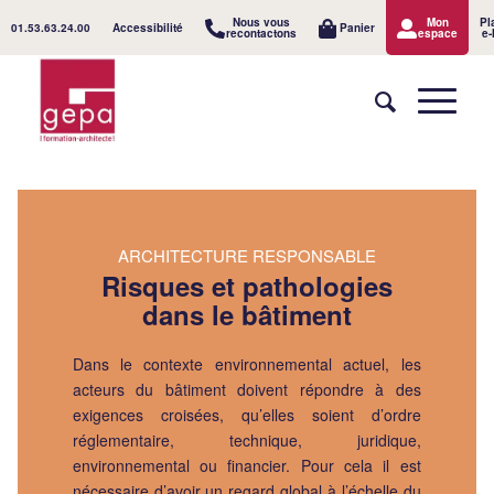
Nous vous
Mon
Pl
01.53.63.24.00
Accessibilité
Panier
recontactons
espace
e-
ARCHITECTURE RESPONSABLE
Risques et pathologies
dans le bâtiment
Dans le contexte environnemental actuel, les
acteurs du bâtiment doivent répondre à des
exigences croisées, qu’elles soient d’ordre
réglementaire, technique, juridique,
environnemental ou financier. Pour cela il est
nécessaire d’avoir un regard global à l’échelle du