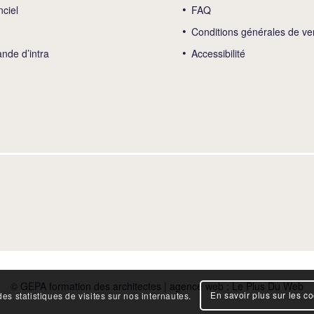
nciel
FAQ
Conditions générales de ve
de d’intra
Accessibilité
© GEPA formation des architectes | agence web :
Le Plus Du Web
En savoir plus sur les c
es statistiques de visites sur nos internautes.