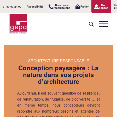
Nous vous
Mon
Pl
01.53.63.24.00
Accessibilité
Panier
recontactons
espace
e-
ARCHITECTURE RESPONSABLE
Conception paysagère : La
nature dans vos projets
d’architecture
Aujourd’hui, il est souvent question de résilience,
de renaturation, de frugalité, de biodiversité … et
en même temps, nous concepteurs devront
répondre aux nombreux besoins et attentes de