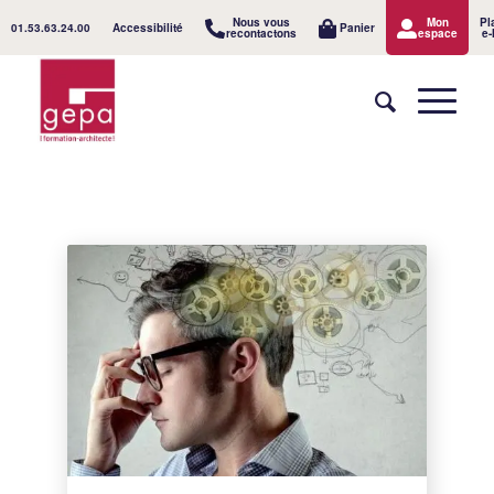
Nous vous
Mon
Pl
01.53.63.24.00
Accessibilité
Panier
recontactons
espace
e-