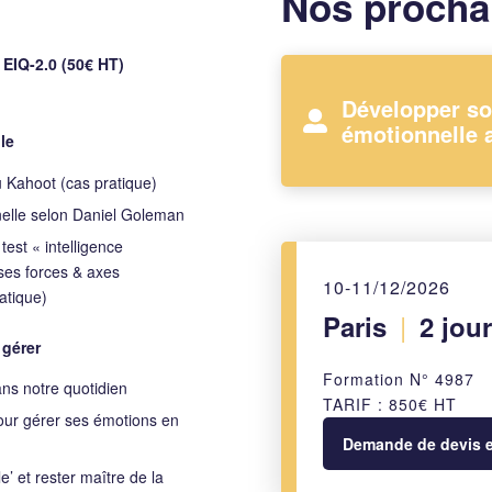
Nos procha
t EIQ-2.0 (50€ HT)
Développer so
émotionnelle a
le
 Kahoot (cas pratique)
nelle selon Daniel Goleman
est « intelligence
 ses forces & axes
10-11/12/2026
atique)
|
Paris
2 jour
 gérer
Formation N° 4987
ans notre quotidien
TARIF : 850€ HT
pour gérer ses émotions en
Demande de devis et
e’ et rester maître de la