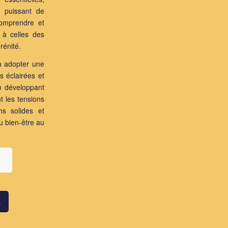
er puissant de
comprendre et
 à celles des
rénité.
 à adopter une
s éclairées et
En développant
nt les tensions
ns solides et
au bien-être au
s