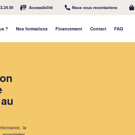
63.24.00
Accessibilité
Nous vous recontactons
us ?
Nos formations
Financement
Contact
FAQ
son
e
 au
rformance, la
essentielles,