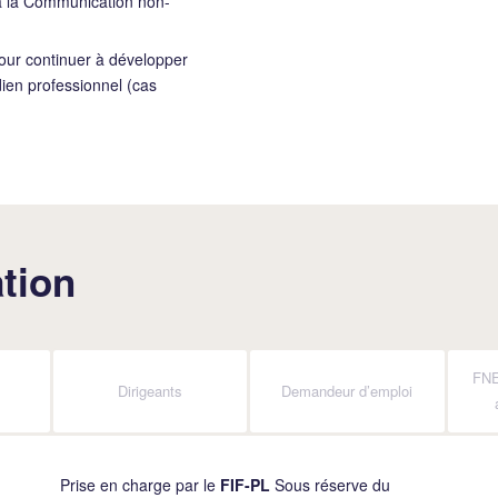
 à la Communication non-
pour continuer à développer
dien professionnel (cas
tion
FNE
Dirigeants
Demandeur d’emploi
Prise en charge par le
FIF-PL
Sous réserve du