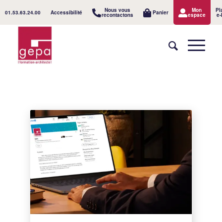
Nous vous
Mon
Pl
01.53.63.24.00
Accessibilité
Panier
recontactons
espace
e-