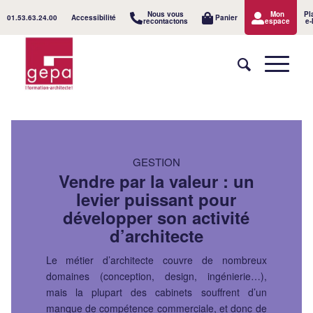
Nous vous
Mon
Pl
01.53.63.24.00
Accessibilité
Panier
recontactons
espace
e-
GESTION
Vendre par la valeur : un
levier puissant pour
développer son activité
d’architecte
Le métier d’architecte couvre de nombreux
domaines (conception, design, ingénierie…),
mais la plupart des cabinets souffrent d’un
manque de compétence commerciale, et donc de