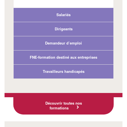
Salariés
Dirigeants
Demandeur d’emploi
FNE-formation destiné aux entreprises
Travailleurs handicapés
Découvrir toutes nos
formations