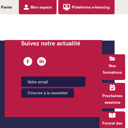
Panier
Mon espace
Plateforme e-learning
Suivez notre actualité
Nos
formations
Prochaines
sessions
Format des