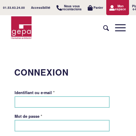
Nous vous
Mon
Pl
01.53.63.24.00
Accessibilité
Panier
recontactons
espace
e-
CONNEXION
*
Identifiant ou e-mail
*
Mot de passe