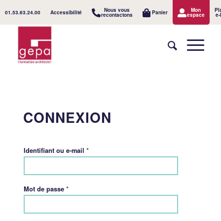
Nous vous
Mon
Pl
01.53.63.24.00
Accessibilité
Panier
recontactons
espace
e-
CONNEXION
*
Identifiant ou e-mail
*
Mot de passe