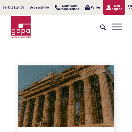
Nous vous
Mon
Pl
01.53.63.24.00
Accessibilité
Panier
recontactons
espace
e-