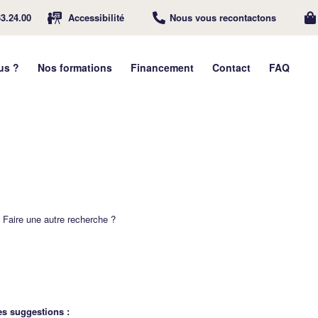
63.24.00
Accessibilité
Nous vous recontactons
us ?
Nos formations
Financement
Contact
FAQ
. Faire une autre recherche ?
es suggestions :