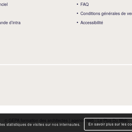
nciel
FAQ
Conditions générales de ve
de d’intra
Accessibilité
© GEPA formation des architectes | agence web :
Le Plus Du Web
En savoir plus sur les c
es statistiques de visites sur nos internautes.