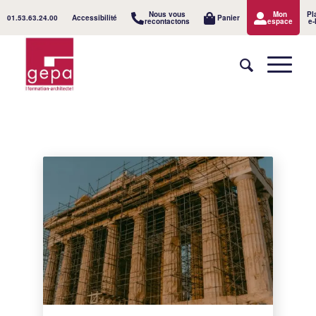
Nous vous
Mon
Pl
01.53.63.24.00
Accessibilité
Panier
recontactons
espace
e-