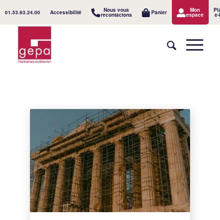
Nous vous
Mon
Pl
01.53.63.24.00
Accessibilité
Panier
recontactons
espace
e-