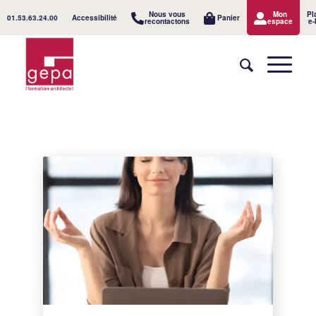
Nous vous
Mon
Pl
01.53.63.24.00
Accessibilité
Panier
recontactons
espace
e-