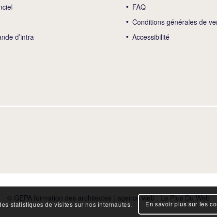
nciel
FAQ
Conditions générales de ve
de d’intra
Accessibilité
© GEPA formation des architectes | agence web :
Le Plus Du Web
En savoir plus sur les c
es statistiques de visites sur nos internautes.