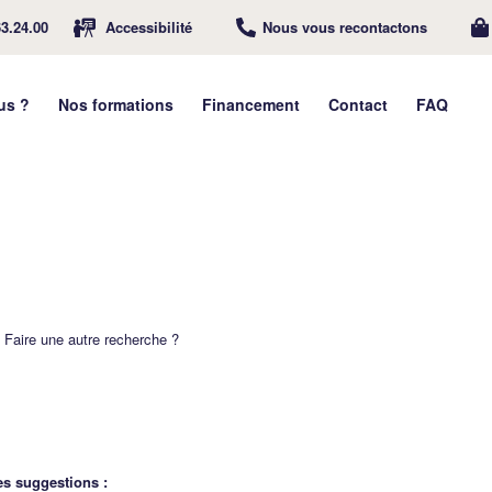
63.24.00
Accessibilité
Nous vous recontactons
us ?
Nos formations
Financement
Contact
FAQ
. Faire une autre recherche ?
es suggestions :