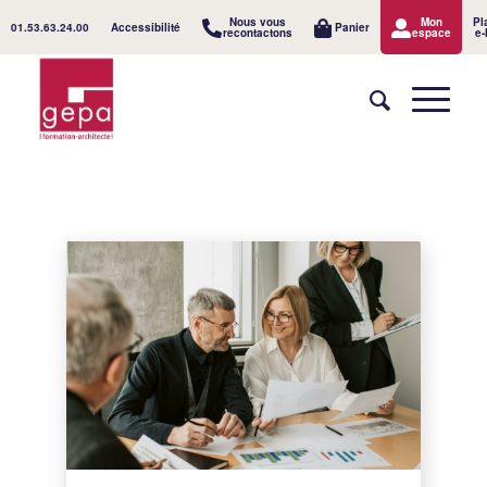
Nous vous
Mon
Pl
01.53.63.24.00
Accessibilité
Panier
recontactons
espace
e-