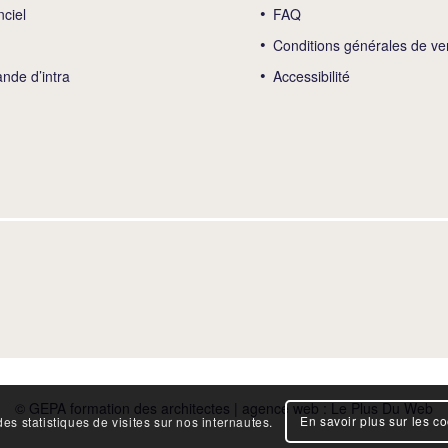
nciel
FAQ
Conditions générales de ve
de d’intra
Accessibilité
© GEPA formation des architectes | agence web :
Le Plus Du Web
En savoir plus sur les c
es statistiques de visites sur nos internautes.