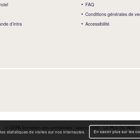
nciel
FAQ
Conditions générales de ve
de d’intra
Accessibilité
© GEPA formation des architectes | agence web :
Le Plus Du Web
En savoir plus sur les c
es statistiques de visites sur nos internautes.