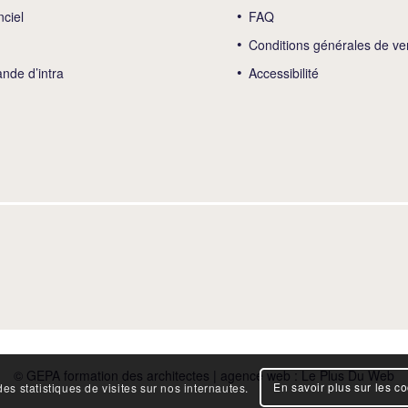
nciel
FAQ
Conditions générales de ve
de d’intra
Accessibilité
© GEPA formation des architectes | agence web :
Le Plus Du Web
En savoir plus sur les c
es statistiques de visites sur nos internautes.