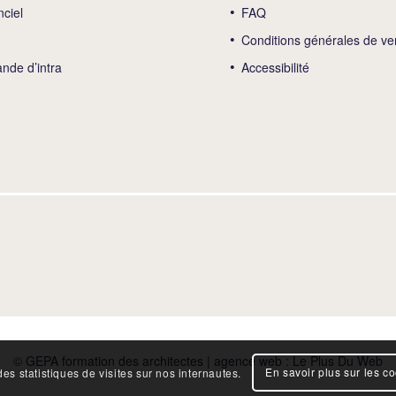
nciel
FAQ
Conditions générales de ve
de d’intra
Accessibilité
© GEPA formation des architectes | agence web :
Le Plus Du Web
En savoir plus sur les c
es statistiques de visites sur nos internautes.