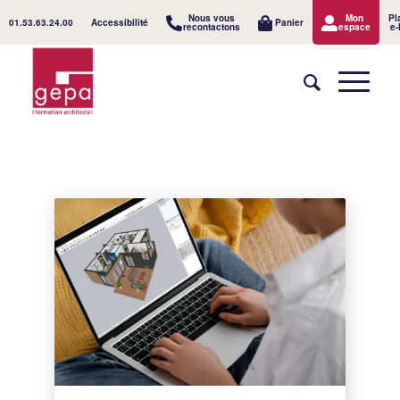
Nous vous
Mon
Pl
01.53.63.24.00
Accessibilité
Panier
recontactons
espace
e-