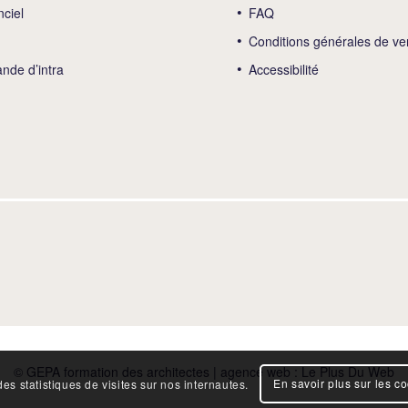
nciel
FAQ
Conditions générales de ve
de d’intra
Accessibilité
© GEPA formation des architectes | agence web :
Le Plus Du Web
En savoir plus sur les c
es statistiques de visites sur nos internautes.