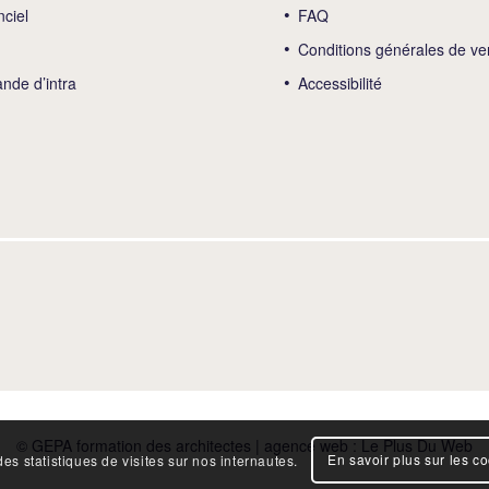
nciel
FAQ
Conditions générales de ve
de d’intra
Accessibilité
© GEPA formation des architectes | agence web :
Le Plus Du Web
En savoir plus sur les c
es statistiques de visites sur nos internautes.