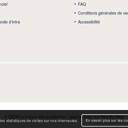
nciel
FAQ
Conditions générales de ve
de d’intra
Accessibilité
© GEPA formation des architectes | agence web :
Le Plus Du Web
En savoir plus sur les c
es statistiques de visites sur nos internautes.