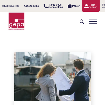
Nous vous
Mon
Pl
01.53.63.24.00
Accessibilité
Panier
recontactons
espace
e-