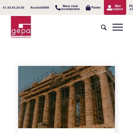
Nous vous
Mon
Pl
01.53.63.24.00
Accessibilité
Panier
recontactons
espace
e-