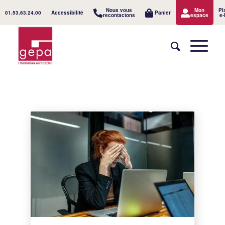
Nous vous
Mon
Pl
01.53.63.24.00
Accessibilité
Panier
recontactons
espace
e-